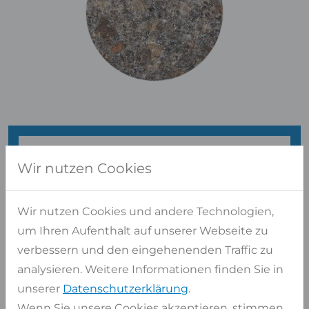
Wir nutzen Cookies
Haben Sie Fragen?
WIR BERATEN SIE GERNE PERSÖNLICH
Wir nutzen Cookies und andere Technologien,
um Ihren Aufenthalt auf unserer Webseite zu
Kontaktformular
verbessern und den eingehenenden Traffic zu
oder
02947 9799-0
analysieren. Weitere Informationen finden Sie in
unserer
Datenschutzerklärung
Kostenlose Beratung
.
Langjährige Erfahrung und zertifiziertes
Wenn Sie unsere Cookies akzeptieren, stimmen