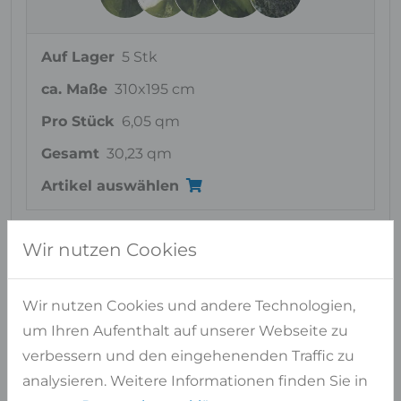
Auf Lager
5 Stk
ca. Maße
310x195 cm
Pro Stück
6,05 qm
Gesamt
30,23 qm
Artikel auswählen
Wir nutzen Cookies
Haben Sie Fragen?
Wir nutzen Cookies und andere Technologien,
WIR BERATEN SIE GERNE PERSÖNLICH
um Ihren Aufenthalt auf unserer Webseite zu
verbessern und den eingehenenden Traffic zu
Kontaktformular
analysieren. Weitere Informationen finden Sie in
oder
02947 9799-0