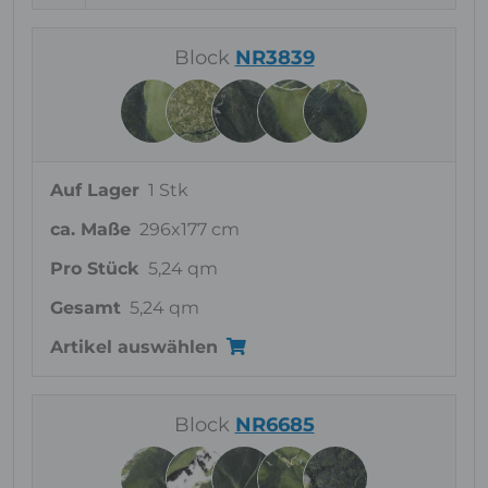
Block
NR3839
Auf Lager
1 Stk
ca. Maße
296x177 cm
Pro Stück
5,24 qm
Gesamt
5,24 qm
Artikel auswählen
Block
NR6685