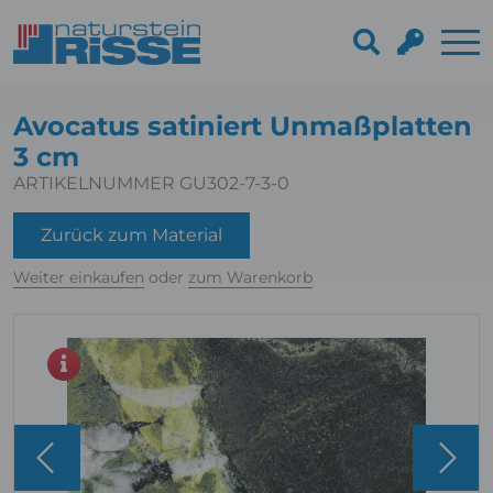
Avocatus satiniert Unmaßplatten
3 cm
ARTIKELNUMMER GU302-7-3-0
Zurück zum Material
Weiter einkaufen
oder
zum Warenkorb