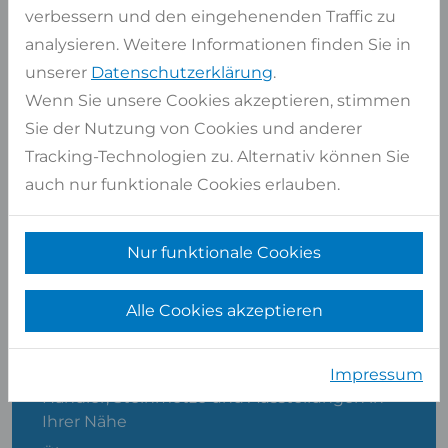
verbessern und den eingehenenden Traffic zu
analysieren. Weitere Informationen finden Sie in
unserer
Datenschutzerklärung
.
Wenn Sie unsere Cookies akzeptieren, stimmen
Sie der Nutzung von Cookies und anderer
Albert Platte
Tracking-Technologien zu. Alternativ können Sie
auch nur funktionale Cookies erlauben.
ABTEILUNGSLEITER VERKAUF
Nur funktionale Cookies
Alle Cookies akzeptieren
SHOP SERVICE
Kontakt
Impressum
Händler, Steinmetze und Ausstellungen in
Ihrer Nähe