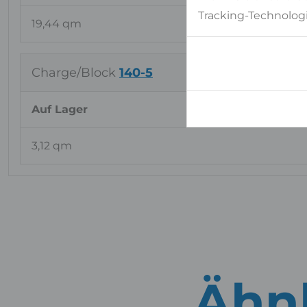
Tracking-Technologi
19,44 qm
Charge/Block
140-5
Auf Lager
3,12 qm
Ähnl