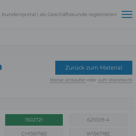
n Kundenportal
|
als Geschäftskunde
registrieren
m
Zurück zum Material
Weiter einkaufen
oder
zum Warenkorb
1502721
621009-4
CH1567183
W1567182