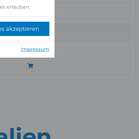
es erlauben.
es akzeptieren
Impressum
alien