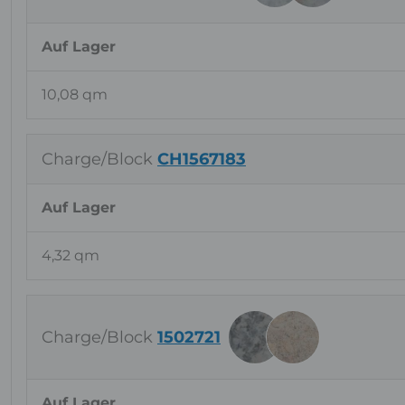
Auf Lager
10,08 qm
Charge/Block
CH1567183
Auf Lager
4,32 qm
Charge/Block
1502721
Auf Lager