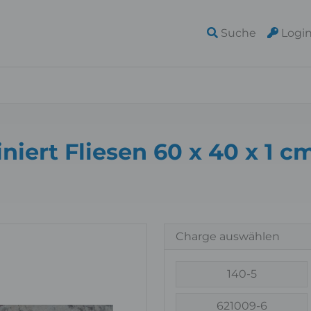
Suche
Logi
iert Fliesen 60 x 40 x 1 c
Charge auswählen
140-5
621009-6