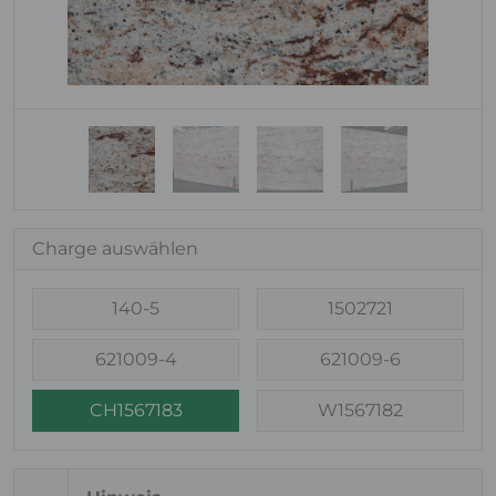
Charge auswählen
140-5
1502721
621009-4
621009-6
CH1567183
W1567182