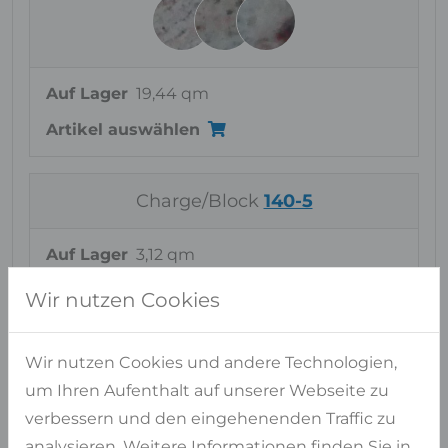
Auf Lager
19,44 qm
Artikel auswählen
Charge/Block
140-5
Auf Lager
3,12 qm
Artikel auswählen
Wir nutzen Cookies
Wir nutzen Cookies und andere Technologien,
um Ihren Aufenthalt auf unserer Webseite zu
Ähnliche Materialien
verbessern und den eingehenenden Traffic zu
FÜR IVORY BROWN
analysieren. Weitere Informationen finden Sie in