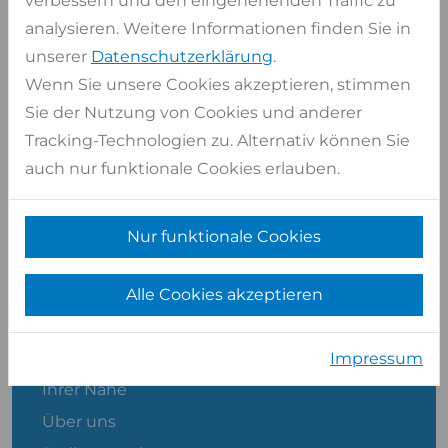
verbessern und den eingehenenden Traffic zu
analysieren. Weitere Informationen finden Sie in
unserer
Datenschutzerklärung
.
Wenn Sie unsere Cookies akzeptieren, stimmen
Sie der Nutzung von Cookies und anderer
Albert Platte
Tracking-Technologien zu. Alternativ können Sie
ABTEILUNGSLEITER VERKAUF
auch nur funktionale Cookies erlauben.
Nur funktionale Cookies
SHOP SERVICE
Alle Cookies akzeptieren
Kontakt
Impressum
Händler, Steinmetze und Ausstellungen in
Ihrer Nähe
Über uns